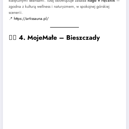
klasycznymi seansami. Tutaj obowiązuje zasada
nago + ręcznik
—
zgodna z kulturą wellness i naturyzmem, w spokojnej górskiej
scenerii.
📍
https://artissauna.pl/
🧖‍♂️
4. MojeMałe – Bieszczady