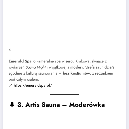
4
Emerald Spa
to kameralne spa w sercu Krakowa, słynące z
wydarzeń
Sauna Night
i wyjątkowej atmosfery. Strefa saun działa
zgodnie z kulturą saunowania –
bez kostiumów
, z ręcznikiem
pod całym ciałem.
📍
https://emeraldspa.pl/
🌲
3. Artis Sauna – Moderówka