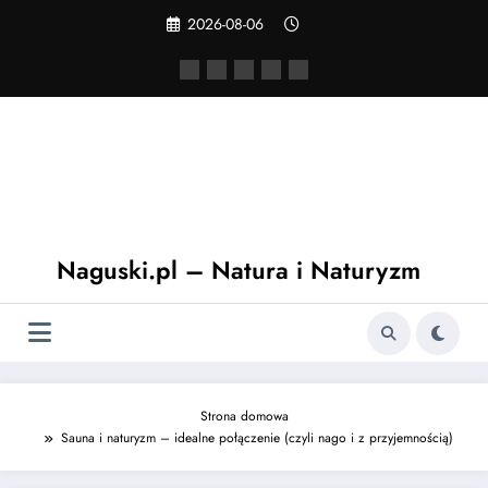
Skip
2026-08-06
to
content
Naguski.pl – Natura i Naturyzm
Strona domowa
Sauna i naturyzm – idealne połączenie (czyli nago i z przyjemnością)