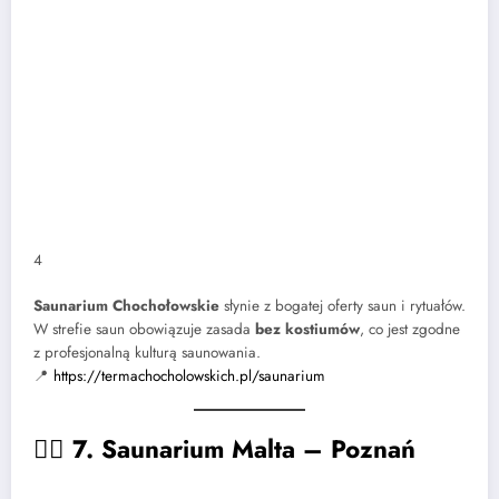
4
Saunarium Chochołowskie
słynie z bogatej oferty saun i rytuałów.
W strefie saun obowiązuje zasada
bez kostiumów
, co jest zgodne
z profesjonalną kulturą saunowania.
📍
https://termachocholowskich.pl/saunarium
🧖‍♂️
7. Saunarium Malta – Poznań