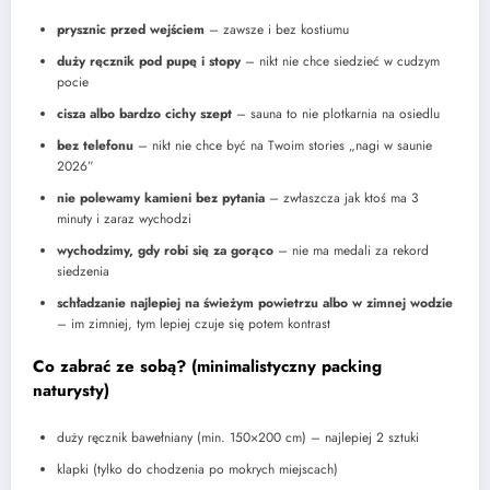
prysznic przed wejściem
– zawsze i bez kostiumu
duży ręcznik pod pupę i stopy
– nikt nie chce siedzieć w cudzym
pocie
cisza albo bardzo cichy szept
– sauna to nie plotkarnia na osiedlu
bez telefonu
– nikt nie chce być na Twoim stories „nagi w saunie
2026”
nie polewamy kamieni bez pytania
– zwłaszcza jak ktoś ma 3
minuty i zaraz wychodzi
wychodzimy, gdy robi się za gorąco
– nie ma medali za rekord
siedzenia
schładzanie najlepiej na świeżym powietrzu albo w zimnej wodzie
– im zimniej, tym lepiej czuje się potem kontrast
Co zabrać ze sobą? (minimalistyczny packing
naturysty)
duży ręcznik bawełniany (min. 150×200 cm) – najlepiej 2 sztuki
klapki (tylko do chodzenia po mokrych miejscach)