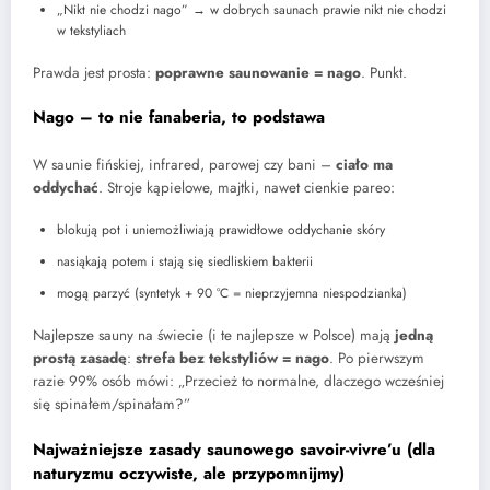
„Nikt nie chodzi nago” → w dobrych saunach prawie nikt nie chodzi
w tekstyliach
Prawda jest prosta:
poprawne saunowanie = nago
. Punkt.
Nago – to nie fanaberia, to podstawa
W saunie fińskiej, infrared, parowej czy bani –
ciało ma
oddychać
. Stroje kąpielowe, majtki, nawet cienkie pareo:
blokują pot i uniemożliwiają prawidłowe oddychanie skóry
nasiąkają potem i stają się siedliskiem bakterii
mogą parzyć (syntetyk + 90 °C = nieprzyjemna niespodzianka)
Najlepsze sauny na świecie (i te najlepsze w Polsce) mają
jedną
prostą zasadę
:
strefa bez tekstyliów = nago
. Po pierwszym
razie 99% osób mówi: „Przecież to normalne, dlaczego wcześniej
się spinałem/spinałam?”
Najważniejsze zasady saunowego savoir-vivre’u (dla
naturyzmu oczywiste, ale przypomnijmy)