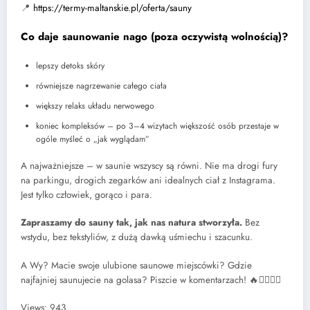
📍
https://termy-maltanskie.pl/oferta/sauny
Co daje saunowanie nago (poza oczywistą wolnością)?
lepszy detoks skóry
równiejsze nagrzewanie całego ciała
większy relaks układu nerwowego
koniec kompleksów – po 3–4 wizytach większość osób przestaje w
ogóle myśleć o „jak wyglądam”
A najważniejsze – w saunie wszyscy są równi. Nie ma drogi fury
na parkingu, drogich zegarków ani idealnych ciał z Instagrama.
Jest tylko człowiek, gorąco i para.
Zapraszamy do sauny tak, jak nas natura stworzyła.
Bez
wstydu, bez tekstyliów, z dużą dawką uśmiechu i szacunku.
A Wy? Macie swoje ulubione saunowe miejscówki? Gdzie
najfajniej saunujecie na golasa? Piszcie w komentarzach! 🔥🧖‍♂️🧖‍♀️
Views: 943