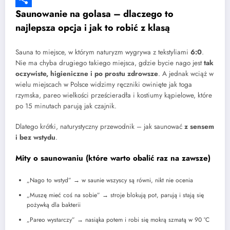
Saunowanie na golasa – dlaczego to
Share
najlepsza opcja i jak to robić z klasą
Sauna to miejsce, w którym naturyzm wygrywa z tekstyliami
6:0
.
Nie ma chyba drugiego takiego miejsca, gdzie bycie nago jest
tak
oczywiste, higieniczne i po prostu zdrowsze
. A jednak wciąż w
wielu miejscach w Polsce widzimy ręczniki owinięte jak toga
rzymska, pareo wielkości prześcieradła i kostiumy kąpielowe, które
po 15 minutach parują jak czajnik.
Dlatego krótki, naturystyczny przewodnik – jak saunować
z sensem
i bez wstydu
.
Mity o saunowaniu (które warto obalić raz na zawsze)
„Nago to wstyd” → w saunie wszyscy są równi, nikt nie ocenia
„Muszę mieć coś na sobie” → stroje blokują pot, parują i stają się
pożywką dla bakterii
„Pareo wystarczy” → nasiąka potem i robi się mokrą szmatą w 90 °C