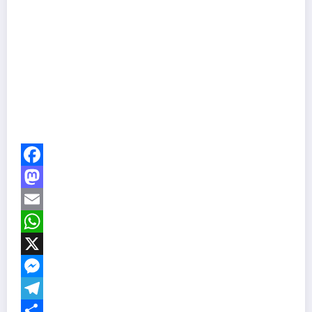
Facebook
Mastodon
Email
WhatsApp
X
Messenger
Telegram