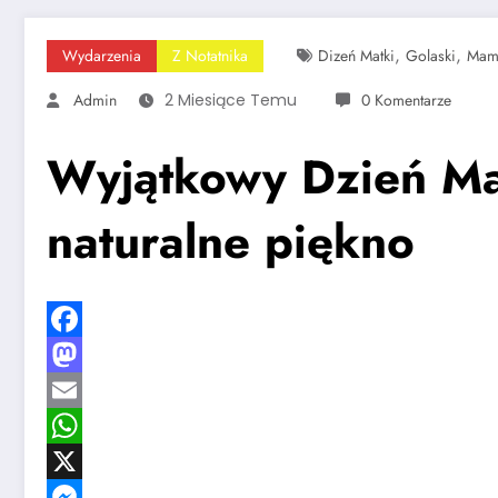
,
,
Wydarzenia
Z Notatnika
Dizeń Matki
Golaski
Mam
Admin
2 Miesiące Temu
0 Komentarze
Wyjątkowy Dzień Mat
naturalne piękno
Facebook
Mastodon
Email
WhatsApp
X