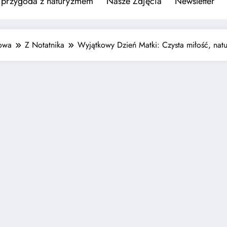
 przygoda z naturyzmem
Nasze Zdjęcia
Newsletter
owa
Z Notatnika
Wyjątkowy Dzień Matki: Czysta miłość, natu