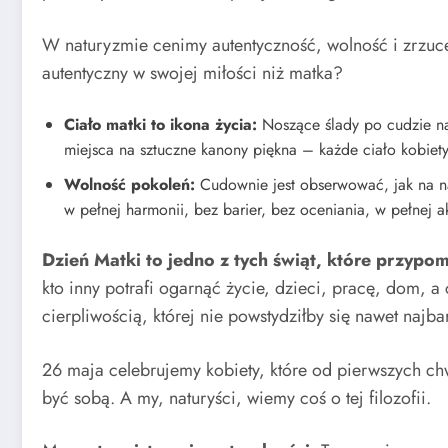
W naturyzmie cenimy autentyczność, wolność i zrzucen
autentyczny w swojej miłości niż matka?
Ciało matki to ikona życia:
Noszące ślady po cudzie nar
miejsca na sztuczne kanony piękna – każde ciało kobiety,
Wolność pokoleń:
Cudownie jest obserwować, jak na na
w pełnej harmonii, bez barier, bez oceniania, w pełnej a
Dzień Matki to jedno z tych świąt, które przypo
kto inny potrafi ogarnąć życie, dzieci, pracę, dom, a
cierpliwością, której nie powstydziłby się nawet najb
26 maja celebrujemy kobiety, które od pierwszych chw
być sobą. A my, naturyści, wiemy coś o tej filozofii.