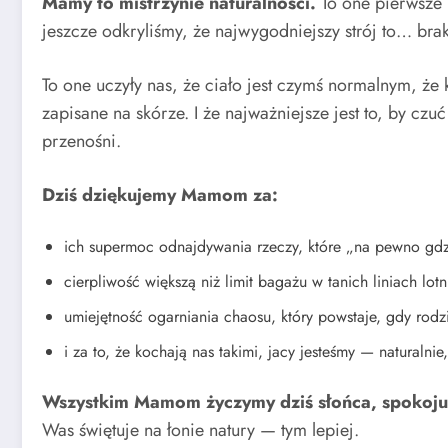
Mamy to mistrzynie naturalności.
To one pierwsze 
jeszcze odkryliśmy, że najwygodniejszy strój to… brak
To one uczyły nas, że ciało jest czymś normalnym, że ka
zapisane na skórze. I że najważniejsze jest to, by cz
przenośni.
Dziś dziękujemy Mamom za:
ich supermoc odnajdywania rzeczy, które „na pewno gdzi
cierpliwość większą niż limit bagażu w tanich liniach lotn
umiejętność ogarniania chaosu, który powstaje, gdy rodz
i za to, że kochają nas takimi, jacy jesteśmy — naturalni
Wszystkim Mamom życzymy dziś słońca, spokoju, re
Was świętuje na łonie natury — tym lepiej.