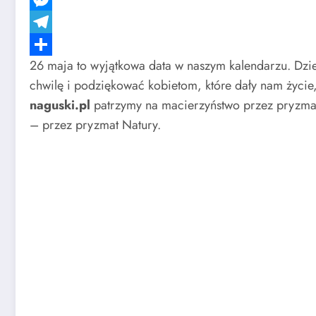
Messenger
Telegram
26 maja to wyjątkowa data w naszym kalendarzu. Dzie
Share
chwilę i podziękować kobietom, które dały nam życie
naguski.pl
patrzymy na macierzyństwo przez pryzmat 
– przez pryzmat Natury.