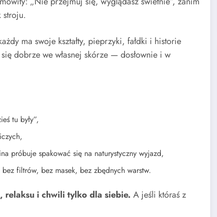
mówiły: „Nie przejmuj się, wyglądasz świetnie”, zanim
 stroju.
żdy ma swoje kształty, pieprzyki, fałdki i historie
uć się dobrze we własnej skórze — dosłownie i w
eś tu były”,
iczych,
ina próbuje spakować się na naturystyczny wyjazd,
e, bez filtrów, bez masek, bez zbędnych warstw.
laksu i chwili tylko dla siebie.
A jeśli któraś z