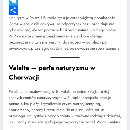
Messenger
Telegram
Naturyzm w Polsce i Europie zyskuje coraz większą popularność.
Share
Coraz więcej osób odkrywa, że odpoczynek bez ubrań daje nie
tylko wolność, ale też poczucie bliskości z naturą i samego siebie.
W Polsce i za granicą znajdziemy miejsca, które oferują
bezpieczne i przyjazne warunki do nagości – od plaż i pól
biwakowych, przez agroturystyki, aż po nowoczesne spa i saunaria.
Valalta – perła naturyzmu w
Chorwacji
Położona na malowniczej Istrii, Valalta to jedno z najbardziej
znanych centrów naturystycznych w Europie. Kompleks oferuje
ponad 4 km plaży, krystalicznie czyste morze, kemping,
apartamenty, baseny i restauracje. To miejsce, które od lat
przyciąga naturystów z całego świata – zarówno rodziny z dziećmi,
jak i osoby szukające spokojnego wypoczynku wśród słońca i natury.