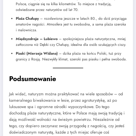
Polsce, ciągnie się na kilka kilometrów. To miejsce z tradycją,
odwiedzane przez naturystów od lat 70.
Plaża Chałupy
– rozsławiona jeszcze w latach 80., do dziś przyciąga
amatorów nagości. Atmosfera jest tu swobodna, a sama plaża szeroka
i malownicza.
Międzyzdroje – Lubiewo
– spokojniejsza plaża naturystyczna, mniej
zatłoczona niż Dębki czy Chałupy, idealna dla osób szukających ciszy.
Piaski (Mierzeja Wiślana)
– dzika plaża na końcu Polski, tuż przy
granicy z Rosją. Niezwykły klimat, szeroki pas piasku i pełna swoboda.
Podsumowanie
Jak widać, naturyzm można praktykować na wiele sposobów – od
kameralnego biwakowania w lesie, przez agroturystykę, aż po
luksusowe spa i ogromne ośrodki wypoczynkowe. Do tego
dochodzą plaże naturystyczne, które w Polsce mają swoją tradycję i
dają możliwość wolności na świeżym powietrzu. Niezależnie od
tego, czy dopiero zaczynasz swoją przygodę z nagością, czy jesteś
doświadczonym naturystą, każde z tych miejsc oferuje coś