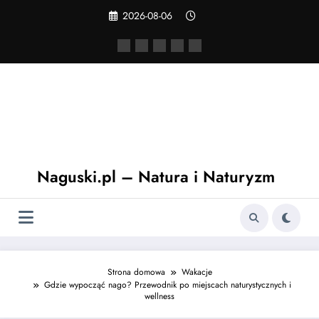
Skip
2026-08-06
to
content
Naguski.pl – Natura i Naturyzm
Strona domowa
Wakacje
Gdzie wypocząć nago? Przewodnik po miejscach naturystycznych i
wellness