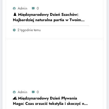
Admin
0
♟️ Międzynarodowy Dzień Szachów:
Najbardziej naturalna partia w Twoim
życiu! ♟️
2 tygodnie temu
Admin
0
🌊 Międzynarodowy Dzień Pływania
Nago: Czas zrzucić tekstylia i skoczyć na
głęboką wodę!