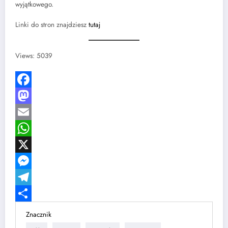
wyjątkowego.
Linki do stron znajdziesz
tutaj
Views: 5039
Facebook
Mastodon
Email
WhatsApp
X
Messenger
Telegram
Share
Znacznik