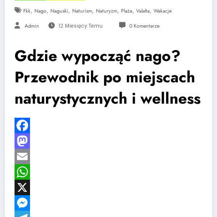
,
,
,
,
,
,
,
Fkk
Nago
Naguski
Naturism
Naturyzm
Plaża
Valalta
Wakacje
Admin
12 Miesięcy Temu
0 Komentarze
Gdzie wypocząć nago?
Przewodnik po miejscach
naturystycznych i wellness
Facebook
Mastodon
Email
WhatsApp
X